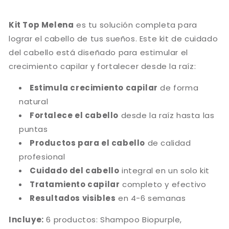
y
y
Cuidado
Cuidado
Kit Top Melena
es tu solución completa para
del
del
lograr el cabello de tus sueños. Este kit de cuidado
Cabello
Cabello
del cabello está diseñado para estimular el
Completo
Completo
crecimiento capilar y fortalecer desde la raíz:
Estimula crecimiento capilar
de forma
natural
Fortalece el cabello
desde la raíz hasta las
Compra ahora y paga a meses
puntas
sin tarjeta de crédito
Productos para el cabello
de calidad
profesional
Agrega tu producto al carrito y
elige
Cuidado del cabello
integral en un solo kit
1
pagar con Meses sin Tarjeta.
Tratamiento capilar
completo y efectivo
En tu cuenta de Mercado Pago,
elige
2
la cantidad de meses
y confirma.
Resultados visibles
en 4-6 semanas
Paga mes a mes
con saldo disponible,
3
débito u otros medios.
Incluye:
6 productos: Shampoo Biopurple,