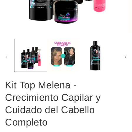
Abrir
Ab
elemento
el
multimedia
mu
1
2
en
en
una
un
ventana
ve
modal
mo
Kit Top Melena -
Crecimiento Capilar y
Cuidado del Cabello
Completo