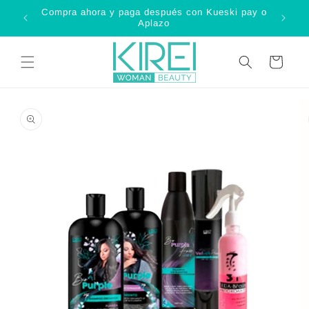
Ir
Compra ahora y paga después con Kueski pay o
directamente
C
Aplazo
al contenido
Carrito
Ir
directamente
a la
información
del producto