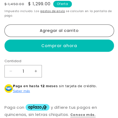
Precio
Precio
$ 1,299.00
$ 1,450.00
Oferta
habitual
de
Impuesto incluido. Los
gastos de envío
se calculan en la pantalla de
oferta
pago.
Agregar al carrito
Comprar ahora
Cantidad
Reducir
Aumentar
cantidad
cantidad
para
para
Paga en hasta 12 meses
sin tarjeta de crédito.
Kit
Kit
Saber más
Top
Top
Melena
Melena
-
-
Crecimiento
Crecimiento
Capilar
Capilar