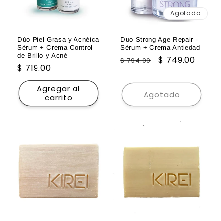
Agotado
Dúo Piel Grasa y Acnéica
Duo Strong Age Repair -
Sérum + Crema Control
Sérum + Crema Antiedad
de Brillo y Acné
Precio
Precio
$ 749.00
$ 794.00
Precio
$ 719.00
habitual
de
habitual
oferta
Agregar al
Agotado
carrito