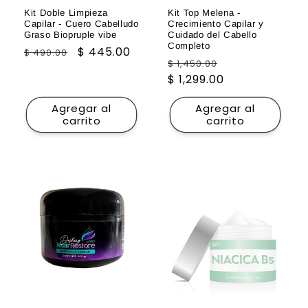
Kit Doble Limpieza
Kit Top Melena -
Capilar - Cuero Cabelludo
Crecimiento Capilar y
Graso Biopruple vibe
Cuidado del Cabello
Completo
Precio
Precio
$ 445.00
$ 490.00
Precio
Precio
$ 1,450.00
habitual
de
habitual
$ 1,299.00
de
oferta
oferta
Agregar al
Agregar al
carrito
carrito