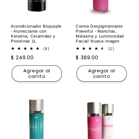
ó
n
Acondicionador Biopurple
Crema Despigmentante
:
- Humectante con
Powerful - Manchas,
Keratina, Ceramidas y
Melasma y Luminosidad
Proteínas 1L
Facial/ Nueva imagen
8
2
(8)
(2)
reseñas
reseñas
Precio
$ 249.00
Precio
$ 389.00
totales
totales
habitual
habitual
Agregar al
Agregar al
carrito
carrito