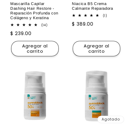
Mascarilla Capilar
Niacica B5 Crema
Dashing Hair Restore -
Calmante Reparadora
Reparación Profunda con
1
(1)
Colágeno y Keratina
reseñas
Precio
$ 389.00
totales
14
(14)
reseñas
habitual
Precio
$ 239.00
totales
habitual
Agregar al
Agregar al
carrito
carrito
Agotado