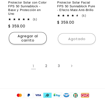
Protector Solar con Color
Protector Solar Facial
FPS 50 Sunnablock -
FPS 50 Sunnablock Pure
Base y Protección en
- Efecto Mate Anti-Brillo
Uno
5
(5)
reseñas
5
(5)
Precio
$ 359.00
totales
reseñas
Precio
$ 359.00
totales
habitual
habitual
Agregar al
Agotado
carrito
1
2
3