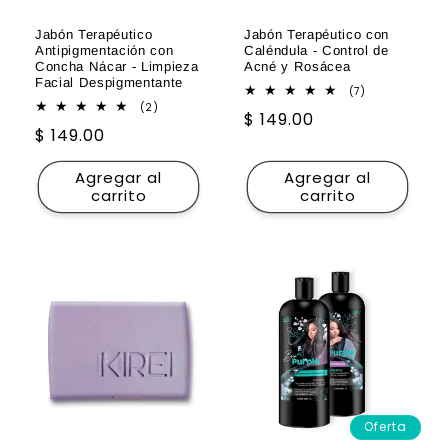
Jabón Terapéutico
Jabón Terapéutico con
Antipigmentación con
Caléndula - Control de
Concha Nácar - Limpieza
Acné y Rosácea
Facial Despigmentante
7
(7)
reseñas
2
(2)
Precio
$ 149.00
totales
reseñas
Precio
$ 149.00
totales
habitual
habitual
Agregar al
Agregar al
carrito
carrito
Oferta