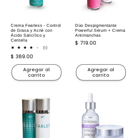
Crema Fearless - Control
Dúo Despigmentante
de Grasa y Acné con
Powerful Sérum + Crema
Ácido Salicílico y
Antimanchas
Centella
Precio
$ 719.00
1
(1)
habitual
reseñas
Precio
$ 389.00
totales
habitual
Agregar al
Agregar al
carrito
carrito