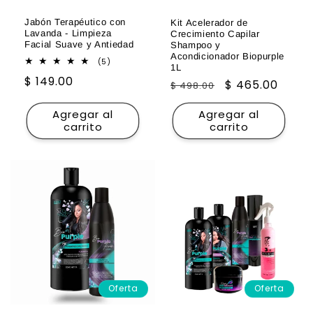
Jabón Terapéutico con
Kit Acelerador de
Lavanda - Limpieza
Crecimiento Capilar
Facial Suave y Antiedad
Shampoo y
Acondicionador Biopurple
5
(5)
1L
reseñas
Precio
$ 149.00
totales
Precio
Precio
$ 465.00
$ 498.00
habitual
habitual
de
Agregar al
Agregar al
oferta
carrito
carrito
Oferta
Oferta