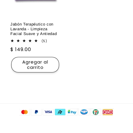
Jabón Terapéutico con
Lavanda - Limpieza
Facial Suave y Antiedad
5
(5)
reseñas
Precio
$ 149.00
totales
habitual
Agregar al
carrito