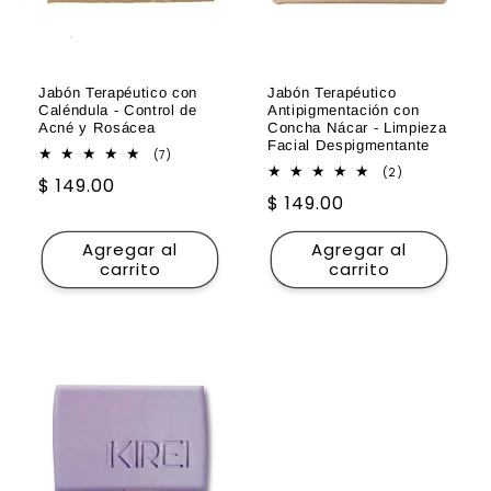
ó
n
Jabón Terapéutico con
Jabón Terapéutico
:
Caléndula - Control de
Antipigmentación con
Acné y Rosácea
Concha Nácar - Limpieza
Facial Despigmentante
7
(7)
reseñas
2
(2)
Precio
$ 149.00
totales
reseñas
Precio
$ 149.00
totales
habitual
habitual
Agregar al
Agregar al
carrito
carrito