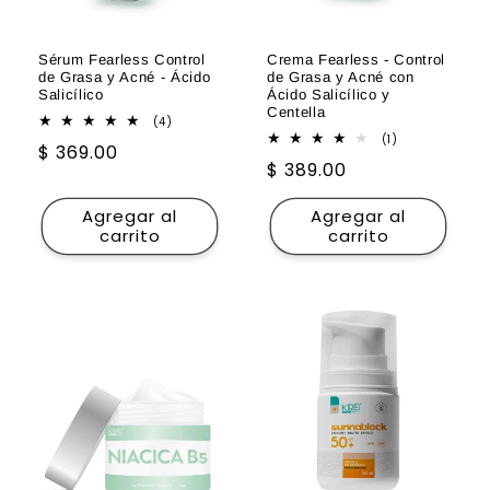
Sérum Fearless Control
Crema Fearless - Control
de Grasa y Acné - Ácido
de Grasa y Acné con
Salicílico
Ácido Salicílico y
Centella
4
(4)
reseñas
1
(1)
Precio
$ 369.00
totales
reseñas
Precio
$ 389.00
totales
habitual
habitual
Agregar al
Agregar al
carrito
carrito