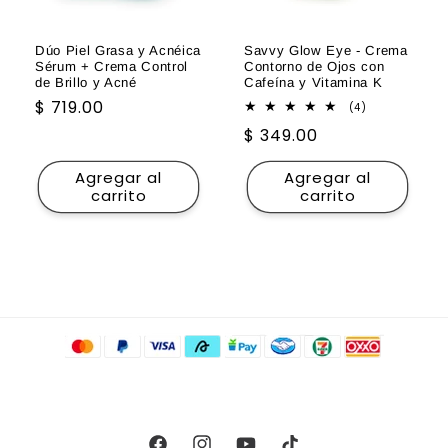
Dúo Piel Grasa y Acnéica
Savvy Glow Eye - Crema
Sérum + Crema Control
Contorno de Ojos con
de Brillo y Acné
Cafeína y Vitamina K
Precio
$ 719.00
4
(4)
reseñas
habitual
Precio
$ 349.00
totales
habitual
Agregar al
Agregar al
carrito
carrito