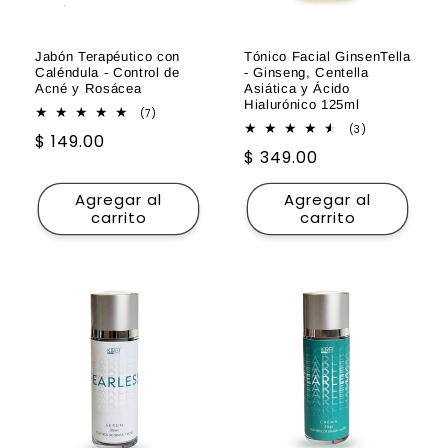
Jabón Terapéutico con
Tónico Facial GinsenTella
Caléndula - Control de
- Ginseng, Centella
Acné y Rosácea
Asiática y Ácido
Hialurónico 125ml
7
(7)
reseñas
3
(3)
Precio
$ 149.00
totales
reseñas
Precio
$ 349.00
totales
habitual
habitual
Agregar al
Agregar al
carrito
carrito