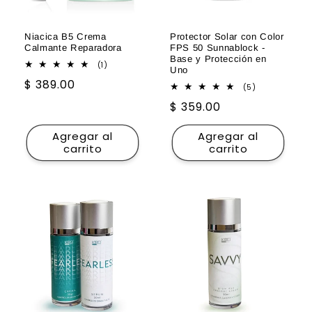
Niacica B5 Crema
Protector Solar con Color
Calmante Reparadora
FPS 50 Sunnablock -
Base y Protección en
1
(1)
Uno
reseñas
Precio
$ 389.00
totales
5
(5)
reseñas
habitual
Precio
$ 359.00
totales
habitual
Agregar al
Agregar al
carrito
carrito