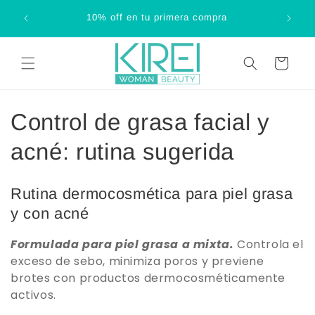
Ir
ki pay o
directamente
10% off en tu primera compra
al contenido
Carrito
C
Control de grasa facial y
o
acné: rutina sugerida
l
Rutina dermocosmética para piel grasa
e
y con acné
c
Formulada para piel grasa a mixta.
Controla el
exceso de sebo, minimiza poros y previene
c
brotes con productos dermocosméticamente
i
activos.