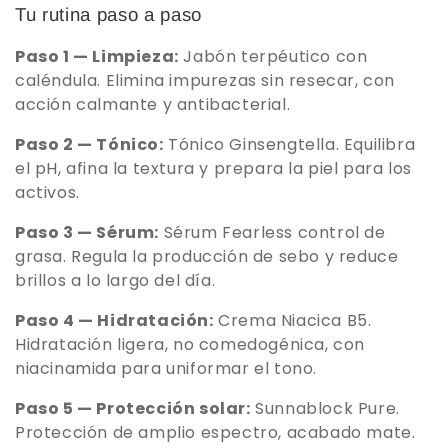
ó
Tu rutina paso a paso
n
Paso 1 — Limpieza:
Jabón terpéutico con
caléndula. Elimina impurezas sin resecar, con
:
acción calmante y antibacterial.
Paso 2 — Tónico:
Tónico Ginsengtella. Equilibra
el pH, afina la textura y prepara la piel para los
activos.
Paso 3 — Sérum:
Sérum Fearless control de
grasa. Regula la producción de sebo y reduce
brillos a lo largo del día.
Paso 4 — Hidratación:
Crema Niacica B5.
Hidratación ligera, no comedogénica, con
niacinamida para uniformar el tono.
Paso 5 — Protección solar:
Sunnablock Pure.
Protección de amplio espectro, acabado mate.