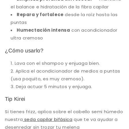
Paga mes a mes
con saldo disponible,
3
el balance e hidratación de la fibra capilar
débito u otros medios.
Repara y fortalece
desde la raíz hasta las
puntas
Crédito sujeto a aprobación.
¿Tienes dudas? Consulta nuestra
Ayuda.
Humectación intensa
con acondicionador
ultra cremoso
¿Cómo usarlo?
Lava con el shampoo y enjuaga bien.
Aplica el acondicionador de medios a puntas
(usa poquito, es muy cremoso).
Deja actuar 5 minutos y enjuaga.
Tip Kirei
Si tienes frizz, aplica sobre el cabello semi húmedo
nuestra
seda capilar bifásica
que te va ayudar a
desenredar sin trozar tu melena