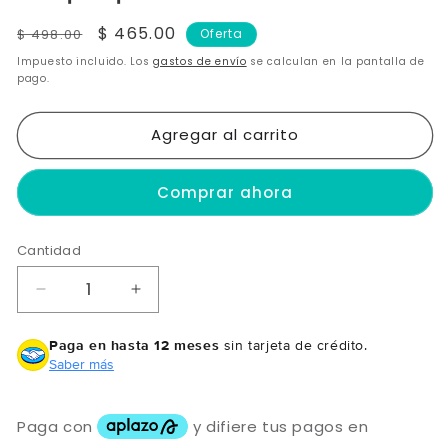
Precio
Precio
$ 465.00
$ 498.00
Oferta
habitual
de
Impuesto incluido. Los
gastos de envío
se calculan en la pantalla de
oferta
pago.
Agregar al carrito
Comprar ahora
Cantidad
Reducir
Aumentar
cantidad
cantidad
para
para
Paga en hasta 12 meses
sin tarjeta de crédito.
Kit
Kit
Saber más
Acelerador
Acelerador
de
de
Crecimiento
Crecimiento
Capilar
Capilar