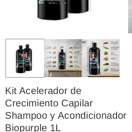
Abrir
Ab
elemento
el
multimedia
mu
1
2
en
en
una
un
ventana
ve
modal
mo
Kit Acelerador de
Crecimiento Capilar
Shampoo y Acondicionador
Biopurple 1L