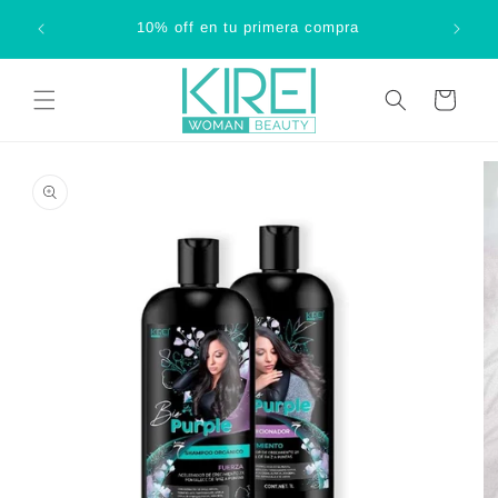
Ir
ki pay o
directamente
10% off en tu primera compra
al contenido
Carrito
Ir
directamente
a la
información
del producto