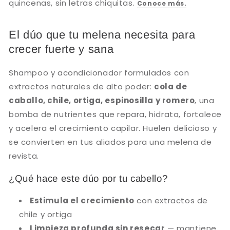
Shampoo
Shampoo
y
y
Acondicionador
Acondicionador
El dúo que tu melena necesita para
Biopurple
Biopurple
crecer fuerte y sana
1L
1L
Shampoo y acondicionador formulados con
extractos naturales de alto poder:
cola de
caballo, chile, ortiga, espinosilla y romero
, una
bomba de nutrientes que repara, hidrata, fortalece
y acelera el crecimiento capilar. Huelen delicioso y
se convierten en tus aliados para una melena de
Compra ahora y paga a meses
revista.
sin tarjeta de crédito
¿Qué hace este dúo por tu cabello?
Agrega tu producto al carrito y
elige
Estimula el crecimiento
con extractos de
1
pagar con Meses sin Tarjeta.
chile y ortiga
En tu cuenta de Mercado Pago,
elige
2
la cantidad de meses
y confirma.
Limpieza profunda sin resecar
— mantiene