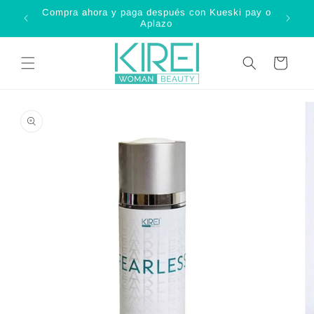
Ir
Compra ahora y paga después con Kueski pay o
directamente
C
Aplazo
al contenido
Carrito
Ir
directamente
a la
información
del producto