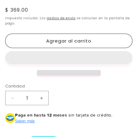
reseñas
totales
Precio
$ 369.00
habitual
Impuesto incluido. Los
gastos de envío
se calculan en la pantalla de
pago.
Agregar al carrito
Cantidad
Reducir
Aumentar
cantidad
cantidad
para
para
Paga en hasta 12 meses
sin tarjeta de crédito.
Sérum
Sérum
Saber más
Fearless
Fearless
Control
Control