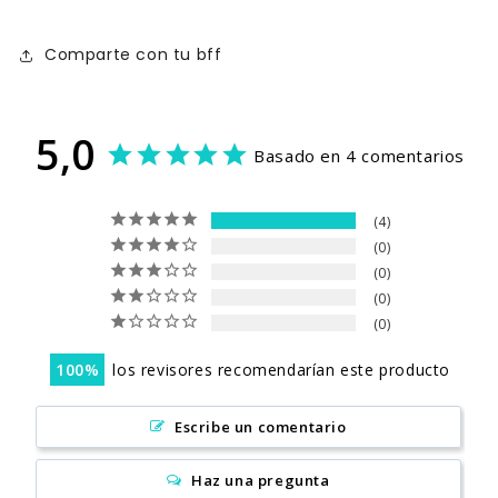
Compra ahora y paga a meses
sin tarjeta de crédito
Comparte con tu bff
Agrega tu producto al carrito y
elige
1
5,0
pagar con Meses sin Tarjeta.
Basado en 4 comentarios
En tu cuenta de Mercado Pago,
elige
2
la cantidad de meses
y confirma.
Paga mes a mes
con saldo disponible,
3
débito u otros medios.
4
0
0
Crédito sujeto a aprobación.
¿Tienes dudas? Consulta nuestra
Ayuda.
0
0
100
los revisores recomendarían este producto
Escribe un comentario
Haz una pregunta