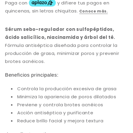
de
de
Grasa
Grasa
y
y
Acné
Acné
-
-
Sérum sebo-regulador con sulfopéptidos,
Ácido
Ácido
ácido salicílico, niacinamida y árbol del té.
Salicílico
Salicílico
Fórmula antiséptica diseñada para controlar la
producción de grasa, minimizar poros y prevenir
brotes acnéicos.
Beneficios principales:
Controla la producción excesiva de grasa
Minimiza la apariencia de poros dilatados
Previene y controla brotes acnéicos
Acción antiséptica y purificante
Reduce brillo facial y mejora textura