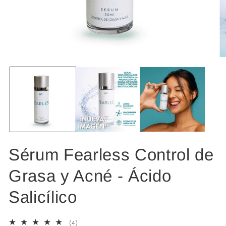
Abrir
Ab
elemento
el
multimedia
mu
1
2
en
en
una
un
ventana
ve
modal
mo
Sérum Fearless Control de
Grasa y Acné - Ácido
Salicílico
4
(4)