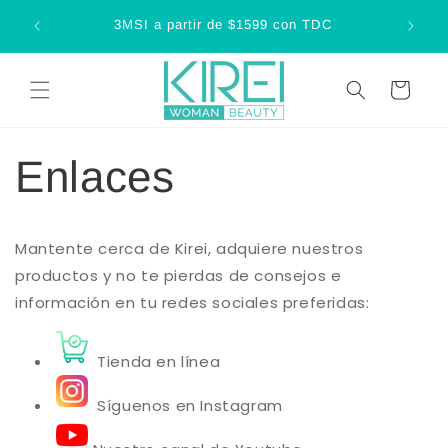
Ir
Compra 
directamente
3MSI a partir de $1599 con TDC
al contenido
Carrito
Enlaces
Mantente cerca de Kirei, adquiere nuestros
productos y no te pierdas de consejos e
información en tu redes sociales preferidas:
Tienda en línea
Síguenos en Instagram