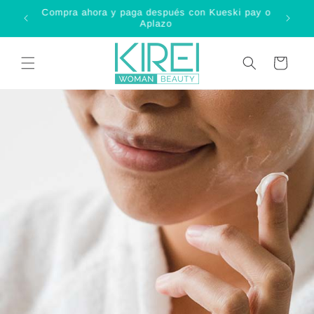
Ir
Compra ahora y paga después con Kueski pay o
directamente
C
Aplazo
al contenido
Carrito